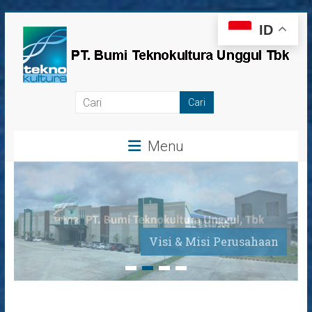
Skip
ID
to
content
PT
Bumi
Menu
Teknokultura
Unggul,
Tbk
Visi & Misi Perusahaan