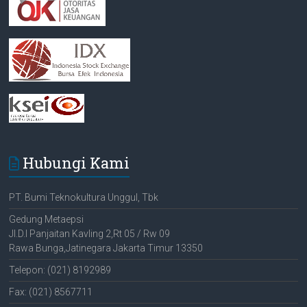
Hubungi Kami
PT. Bumi Teknokultura Unggul, Tbk
Gedung Metaepsi
Jl.D.I Panjaitan Kavling 2,Rt 05 / Rw 09
Rawa Bunga,Jatinegara Jakarta Timur 13350
Telepon: (021) 8192989
Fax: (021) 8567711