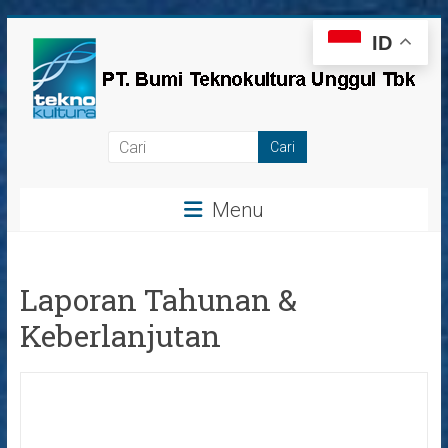
Skip
ID
to
content
PT
Bumi
Menu
Teknokultura
Unggul,
Tbk
Laporan Tahunan &
Keberlanjutan