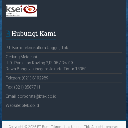
Hubungi Kami
PT. Bumi Teknokultura Unggul, Tbk
Gedung Metaepsi
Jl.D.I Panjaitan Kavling 2,Rt 05 / Rw 09
Rawa Bunga,Jatinegara Jakarta Timur 13350
Telepon: (021) 8192989
Fax: (021) 8567711
Email: corporate@btek.co.id
Website: btek.co.id
Copyright © 2026
PT Bumi Teknokultura Unggul, Tbk
. All rights reserved.