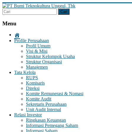
Skip
to
content
PT
Bumi
Menu
Teknokultura
Unggul,
Profile Perusahaan
Tbk
Profil Umum
Visi & Misi
Struktur Kelompok Usaha
Struktur Organisasi
Manajemen
Tata Kelola
RUPS
Komisaris
Direksi
Komite Remunerasi & Nomasi
Komite Audit
Sekretaris Perusahaan
Unit Audit Internal
Relasi Investor
Ringkasan Keuangan
Informasi Pemegang Saham
Informasi Saham