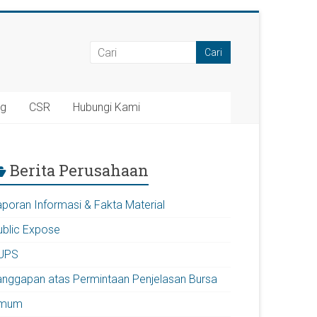
ng
CSR
Hubungi Kami
Berita Perusahaan
aporan Informasi & Fakta Material
ublic Expose
UPS
anggapan atas Permintaan Penjelasan Bursa
mum