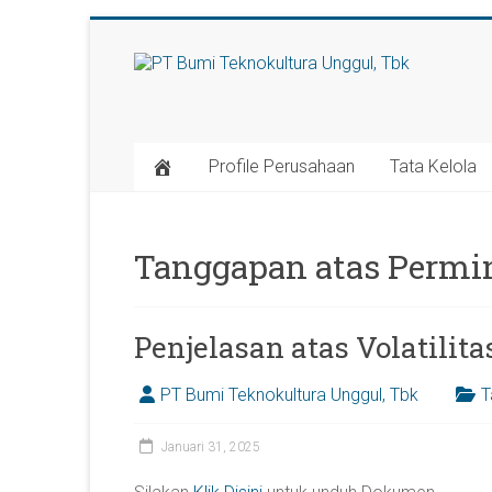
Skip
to
PT
content
Bumi
Teknokultura
Profile Perusahaan
Tata Kelola
Unggul,
Tbk
Tanggapan atas Permin
Penjelasan atas Volatilit
PT Bumi Teknokultura Unggul, Tbk
T
Januari 31, 2025