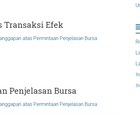
U
as Transaksi Efek
anggapan atas Permintaan Penjelasan Bursa
R
L
L
I
I
an Penjelasan Bursa
anggapan atas Permintaan Penjelasan Bursa