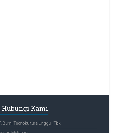
Hubungi Kami
. Bumi Teknokultura Unggul, Tbk
edung Metaepsi