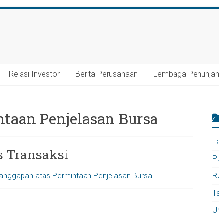
Relasi Investor
Berita Perusahaan
Lembaga Penunja
taan Penjelasan Bursa
L
as Transaksi
P
anggapan atas Permintaan Penjelasan Bursa
R
T
U