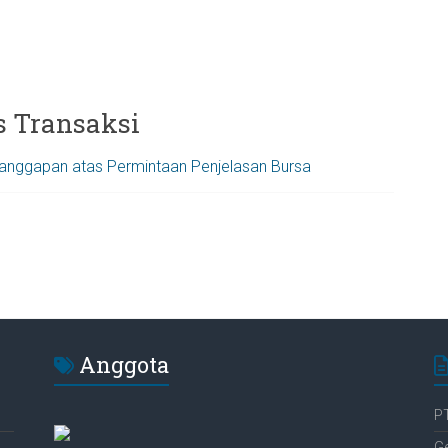
as Transaksi
anggapan atas Permintaan Penjelasan Bursa
Anggota
PT
G