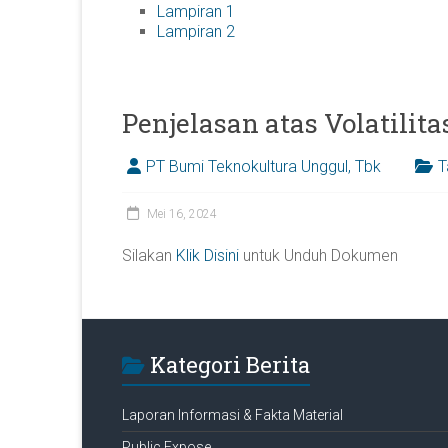
Lampiran 1
Lampiran 2
Penjelasan atas Volatilit
PT Bumi Teknokultura Unggul, Tbk
T
Mei 16, 2024
Silakan
Klik Disini
untuk Unduh Dokumen
Kategori Berita
Laporan Informasi & Fakta Material
Public Expose