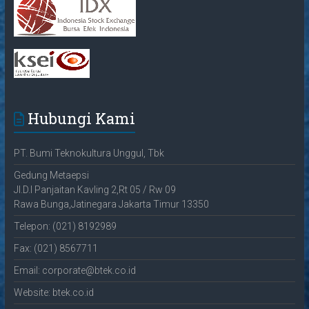
Hubungi Kami
PT. Bumi Teknokultura Unggul, Tbk
Gedung Metaepsi
Jl.D.I Panjaitan Kavling 2,Rt 05 / Rw 09
Rawa Bunga,Jatinegara Jakarta Timur 13350
Telepon: (021) 8192989
Fax: (021) 8567711
Email: corporate@btek.co.id
Website: btek.co.id