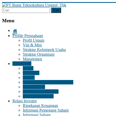
Skip
to
content
PT
Bumi
Menu
Teknokultura
Unggul,
Profile Perusahaan
Tbk
Profil Umum
Visi & Misi
Struktur Kelompok Usaha
Struktur Organisasi
Manajemen
Tata Kelola
RUPS
Komisaris
Direksi
Komite Remunerasi & Nomasi
Komite Audit
Sekretaris Perusahaan
Unit Audit Internal
Relasi Investor
Ringkasan Keuangan
Informasi Pemegang Saham
Informasi Saham