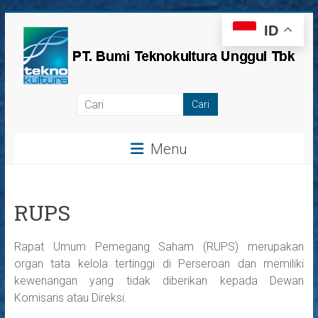
Skip
ID
to
content
PT
Bumi
Menu
Teknokultura
Unggul,
Tbk
RUPS
Rapat Umum Pemegang Saham (RUPS) merupakan
organ tata kelola tertinggi di Perseroan dan memiliki
kewenangan yang tidak diberikan kepada Dewan
Komisaris atau Direksi.