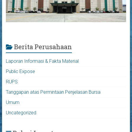
Berita Perusahaan
Laporan Informasi & Fakta Material
Menyetujui dan mengesahkan Laporan
Tahunan untuk tahun buku yang berakhir
Public Expose
pada tanggal 31 Desember 2024, yang di
RUPS
dalamnya terdiri dari:
Tanggapan atas Permintaan Penjelasan Bursa
a.
Laporan jalannya pengurusan
Umum
Perseroan oleh Direksi dan
Laporan Jalannya pengawasan
Uncategorized
Perseroan oleh Dewan
Komisaris selama tahun buku
2024;