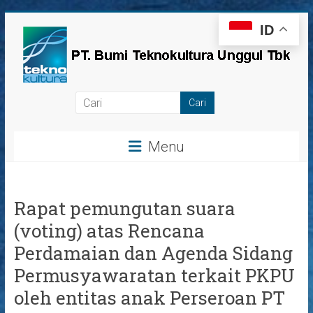
Skip
ID
to
content
PT
Bumi
Menu
Teknokultura
Unggul,
Tbk
Rapat pemungutan suara
(voting) atas Rencana
Perdamaian dan Agenda Sidang
Permusyawaratan terkait PKPU
oleh entitas anak Perseroan PT