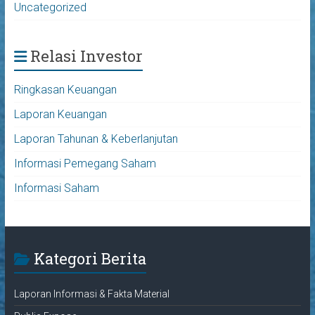
Uncategorized
Relasi Investor
Ringkasan Keuangan
Laporan Keuangan
Laporan Tahunan & Keberlanjutan
Informasi Pemegang Saham
Informasi Saham
Kategori Berita
Laporan Informasi & Fakta Material