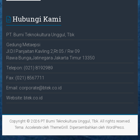
Hubungi Kami
PT. Bumi Teknokultura Unggul, Tbk
Gedung Metaepsi
Jl.D.I Panjaitan Kavling 2,Rt 05 / Rw 09
Rawa Bunga,Jatinegara Jakarta Timur 13350
Telepon: (021) 8192989
Fax: (021) 8567711
Email: corporate@btek.co.id
Website: btek.co.id
Copyright © 2026
PT Bumi Teknokultura Unggul, Tbk
. All rights reserved.
Tema:
Accelerate
oleh ThemeGrill. Dipersembahkan oleh
WordPress
.